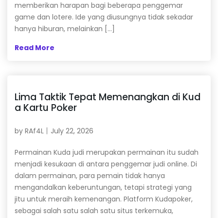
memberikan harapan bagi beberapa penggemar
game dan lotere. Ide yang diusungnya tidak sekadar
hanya hiburan, melainkan […]
Read More
Lima Taktik Tepat Memenangkan di Kud
a Kartu Poker
by
RAf4L
July 22, 2026
Permainan Kuda judi merupakan permainan itu sudah
menjadi kesukaan di antara penggemar judi online. Di
dalam permainan, para pemain tidak hanya
mengandalkan keberuntungan, tetapi strategi yang
jitu untuk meraih kemenangan. Platform Kudapoker,
sebagai salah satu salah satu situs terkemuka,