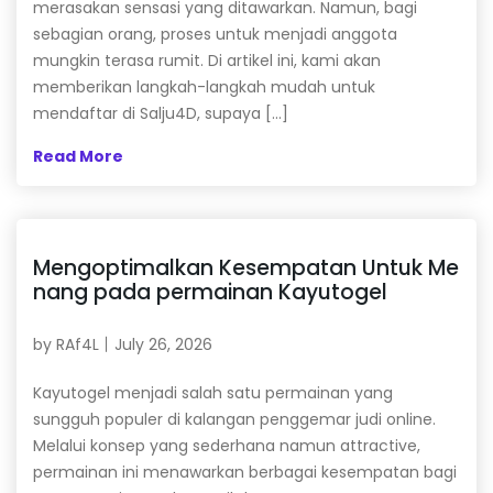
merasakan sensasi yang ditawarkan. Namun, bagi
sebagian orang, proses untuk menjadi anggota
mungkin terasa rumit. Di artikel ini, kami akan
memberikan langkah-langkah mudah untuk
mendaftar di Salju4D, supaya […]
Read More
Mengoptimalkan Kesempatan Untuk Me
nang pada permainan Kayutogel
by
RAf4L
July 26, 2026
Kayutogel menjadi salah satu permainan yang
sungguh populer di kalangan penggemar judi online.
Melalui konsep yang sederhana namun attractive,
permainan ini menawarkan berbagai kesempatan bagi