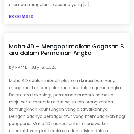
mampu mengalami suasana yang […]
Read More
Maha 4D – Mengoptimalkan Gagasan B
aru dalam Permainan Angka
by
RAf4L
July 18, 2026
Maha 4D adalah sebuah platform kreasi baru yang
menghadirkan pengalaman baru dalam game angka.
Dalam era teknologi, permainan numerik semakin
maju serta menarik minat sejumlah orang karena
kemungkinan keuntungan yang ditawarkannya.
Dengan adanya berbagai fitur yang memudahkan bagi
pengguna, Maha4D muncul untuk menawarkan
alternatif yang lebih kekinian dan efisien dalam