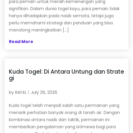
para pemain untuk meraih kemenangan yang
signifikan. Dalam dunia togel kayu, para pemain tidak
hanya dihadapkan pada nasib semata, tetapi juga
perlu memahami strategi dan panduan yang bisa
menolong meningkatkan […]
Read More
Kuda Togel: Di Antara Untung dan Strate
gi
by
RAf4L
July 26, 2026
Kuda togel telah menjadi salah satu permainan yang
menarik perhatian banyak orang di tanah air. Dengan
kombinasi antara nasib dan taktik, permainan ini
memberikan pengalaman yang istimewa bagi para