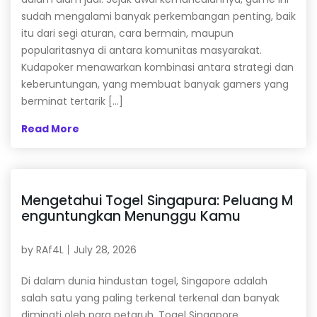
sudah mengalami banyak perkembangan penting, baik
itu dari segi aturan, cara bermain, maupun
popularitasnya di antara komunitas masyarakat.
Kudapoker menawarkan kombinasi antara strategi dan
keberuntungan, yang membuat banyak gamers yang
berminat tertarik […]
Read More
Mengetahui Togel Singapura: Peluang M
enguntungkan Menunggu Kamu
by
RAf4L
July 28, 2026
Di dalam dunia hindustan togel, Singapore adalah
salah satu yang paling terkenal terkenal dan banyak
diminati oleh para petaruh. Togel Singapore