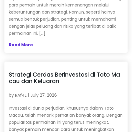
para pemain untuk meraih kemenangan melalui
keberuntungan dan strategi. Namun, seperti halnya
semua bentuk perjudian, penting untuk memahami
dengan jelas peluang dan risiko yang terlibat di balik
permainan ini. […]
Read More
Strategi Cerdas Berinvestasi di Toto Ma
cau dan Keluaran
by
RAf4L
July 27, 2026
Investasi di dunia perjudian, khususnya dalam Toto
Macau, telah menarik perhatian banyak orang. Dengan
popularitas permainan ini yang terus meningkat,
banyak pemain mencari cara untuk meningkatkan