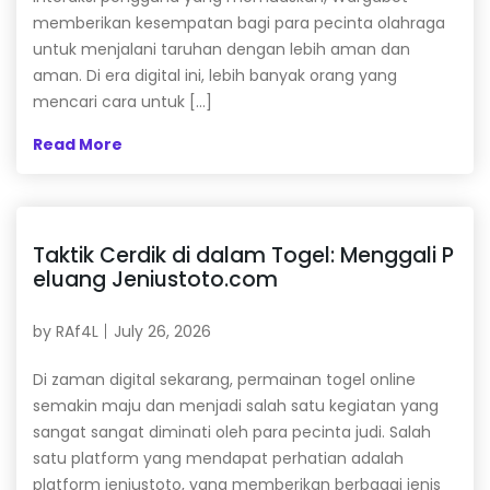
memberikan kesempatan bagi para pecinta olahraga
untuk menjalani taruhan dengan lebih aman dan
aman. Di era digital ini, lebih banyak orang yang
mencari cara untuk […]
Read More
Taktik Cerdik di dalam Togel: Menggali P
eluang Jeniustoto.com
by
RAf4L
July 26, 2026
Di zaman digital sekarang, permainan togel online
semakin maju dan menjadi salah satu kegiatan yang
sangat sangat diminati oleh para pecinta judi. Salah
satu platform yang mendapat perhatian adalah
platform jeniustoto, yang memberikan berbagai jenis