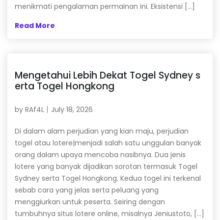
menikmati pengalaman permainan ini. Eksistensi […]
Read More
Mengetahui Lebih Dekat Togel Sydney s
erta Togel Hongkong
by
RAf4L
July 18, 2026
Di dalam alam perjudian yang kian maju, perjudian
togel atau lotere|menjadi salah satu unggulan banyak
orang dalam upaya mencoba nasibnya. Dua jenis
lotere yang banyak dijadikan sorotan termasuk Togel
Sydney serta Togel Hongkong. Kedua togel ini terkenal
sebab cara yang jelas serta peluang yang
menggiurkan untuk peserta. Seiring dengan
tumbuhnya situs lotere online, misalnya Jeniustoto, […]