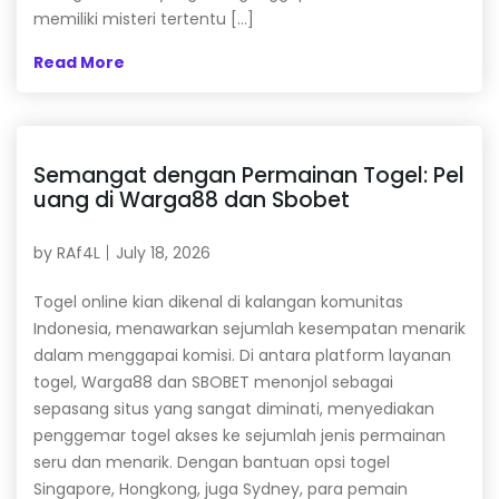
memiliki misteri tertentu […]
Read More
Semangat dengan Permainan Togel: Pel
uang di Warga88 dan Sbobet
by
RAf4L
July 18, 2026
Togel online kian dikenal di kalangan komunitas
Indonesia, menawarkan sejumlah kesempatan menarik
dalam menggapai komisi. Di antara platform layanan
togel, Warga88 dan SBOBET menonjol sebagai
sepasang situs yang sangat diminati, menyediakan
penggemar togel akses ke sejumlah jenis permainan
seru dan menarik. Dengan bantuan opsi togel
Singapore, Hongkong, juga Sydney, para pemain