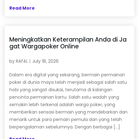
Read More
Meningkatkan Keterampilan Anda di Ja
gat Wargapoker Online
by
RAf4L
July 18, 2026
Dalam era digital yang sekarang, bermain permainan
poker di dunia maya telah menjadi sebagai salah satu
hobi yang sangat disukai, terutama di kalangan
pencinta permainan kartu. Salah satu wadah yang
semakin lebih terkenal adalah warga poker, yang
memberikan sensasi bermain yang mendebarkan dan
menarik untuk para pemain pemula dan yang telah
berpengalaman sebelumnya. Dengan berbagai […]
Read More