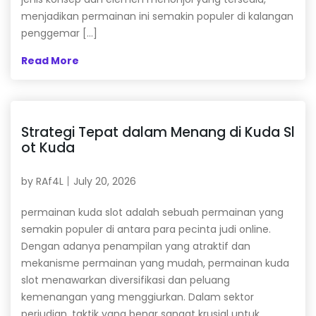
menjadikan permainan ini semakin populer di kalangan
penggemar […]
Read More
Strategi Tepat dalam Menang di Kuda Sl
ot Kuda
by
RAf4L
July 20, 2026
permainan kuda slot adalah sebuah permainan yang
semakin populer di antara para pecinta judi online.
Dengan adanya penampilan yang atraktif dan
mekanisme permainan yang mudah, permainan kuda
slot menawarkan diversifikasi dan peluang
kemenangan yang menggiurkan. Dalam sektor
perjudian, taktik yang benar sangat krusial untuk