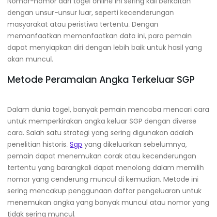
Nomor-nomor dari togel online ini sering kali berkaitan
dengan unsur-unsur luar, seperti kecenderungan
masyarakat atau peristiwa tertentu. Dengan
memanfaatkan memanfaatkan data ini, para pemain
dapat menyiapkan diri dengan lebih baik untuk hasil yang
akan muncul.
Metode Peramalan Angka Terkeluar SGP
Dalam dunia togel, banyak pemain mencoba mencari cara
untuk memperkirakan angka keluar SGP dengan diverse
cara. Salah satu strategi yang sering digunakan adalah
penelitian historis.
Sgp
yang dikeluarkan sebelumnya,
pemain dapat menemukan corak atau kecenderungan
tertentu yang barangkali dapat menolong dalam memilih
nomor yang cenderung muncul di kemudian. Metode ini
sering mencakup penggunaan daftar pengeluaran untuk
menemukan angka yang banyak muncul atau nomor yang
tidak sering muncul.