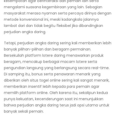
kesempatan agar berinteraksi dari pemain lain serta
mengalami suasana kegembiraan yang lain. Sebagian
masyarakat merasa nyaman serta percaya dirinya dengan
metode konvensional ini, meski kadangkala jalannya
lambat dari dan tidak begitu fleksibel jika dibandingkan
perjudian angka daring.
Tetapi, perjudian angka daring sering kali memberikan lebih
banyak pilihan-pilihan dan beragam permainan.
Bersekuliah platform lotere daring menawarkan produk
beragam, mencakup berbagai macam lotere serta
pengundian langsung yang berlangsung secara real-time.
Di samping itu, bonus serta penawaran menarik yang
diberikan oleh situs togel online sering kali sangat menarik,
memberikan insentif lebih kepada para pemain agar
memilih platform online. Oleh karena itu, sekalipun kedua
punya kekuatan, kecenderungan saat ini menunjukkan
bahwa perjudian angka daring terus jadi opsi utama untuk
banyak sekali pemain.