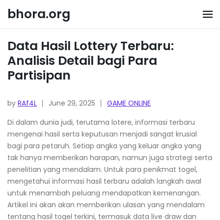
Skip
bhora.org
to
content
Data Hasil Lottery Terbaru:
Analisis Detail bagi Para
Partisipan
by
RAf4L
June 29, 2025
GAME ONLINE
Di dalam dunia judi, terutama lotere, informasi terbaru
mengenai hasil serta keputusan menjadi sangat krusial
bagi para petaruh. Setiap angka yang keluar angka yang
tak hanya memberikan harapan, namun juga strategi serta
penelitian yang mendalam. Untuk para penikmat togel,
mengetahui informasi hasil terbaru adalah langkah awal
untuk menambah peluang mendapatkan kemenangan.
Artikel ini akan akan memberikan ulasan yang mendalam
tentang hasil togel terkini, termasuk data live draw dan