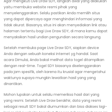
Agar mengikuti Live Draw SDY, langkah awal yang dilakukan
yaitu membuka website resmi pihak yang
menyelenggarakan. Selalu pastikan Anda memilih situs
yang dapat dipercaya agar menghindari informasi yang
tidak akurat. Biasanya, situs ini akan menyediakan link atau
halaman tertentu bagi Live Draw SDY, di mana kamu dapat
menyaksikan hasil undian pengundian secara langsung.
Setelah membuka page Live Draw SDY, siapkan device
Anda dengan sebuah koneksi internet yg handal. Saat
acara Dimulai, Anda bakal melihat data togel ditampilkan
dengan real-time. Togel SDY biasanya diselenggarakan
pada jam spesifik, oleh karena itu krusial agar mengetahui
waktunya supaya mungkin lewatkan hasil yang yang
dinantikan.
Mohon lupakan untuk selalu memeriksa hasil dari yang
yang resmi. Setelah Live Draw berakhir, data yang resmi
sebagai result SDY bakal diumumkan dan bisa diakses lagi-