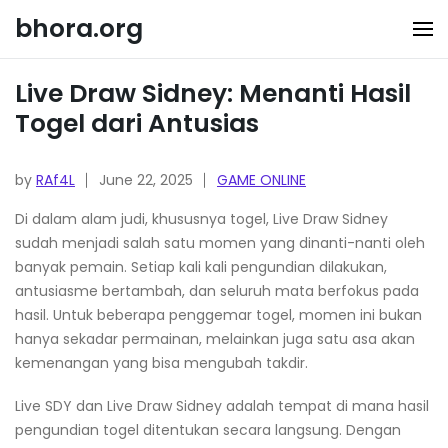
Skip
bhora.org
to
content
Live Draw Sidney: Menanti Hasil
Togel dari Antusias
by
RAf4L
June 22, 2025
GAME ONLINE
Di dalam alam judi, khususnya togel, Live Draw Sidney
sudah menjadi salah satu momen yang dinanti-nanti oleh
banyak pemain. Setiap kali kali pengundian dilakukan,
antusiasme bertambah, dan seluruh mata berfokus pada
hasil. Untuk beberapa penggemar togel, momen ini bukan
hanya sekadar permainan, melainkan juga satu asa akan
kemenangan yang bisa mengubah takdir.
Live SDY dan Live Draw Sidney adalah tempat di mana hasil
pengundian togel ditentukan secara langsung. Dengan