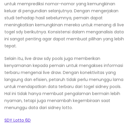
untuk memprediksi nomor-nomor yang kemungkinan
keluar di pengundian selanjutnya. Dengan mengerjakan
studi terhadap hasil sebelumnya, pemain dapat
meningkatkan kemungkinan mereka untuk menang di live
togel sdy berikutnya. Konsistensi dalam menganalisis data
ini sangat penting agar dapat membuat pilihan yang lebih
tepat.
Selain itu, live draw sdy pools juga memberikan
kenyamanan kepada pemain untuk mengakses informasi
terbaru mengenai live draw. Dengan konektivitas yang
langsung dan efisien, petaruh tidak perlu menunggu lama
untuk mendapatkan data terbaru dari togel sidney pools.
Hal ini tidak hanya membuat pengalaman bermain lebih
nyaman, tetapi juga menambah kegembiraan saat
menunggu data dari sidney lotto.
SDY Lotto 6D