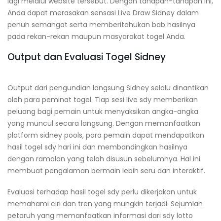
lagi melalui website tersebut. Dengan tahapan-tahapan ini,
Anda dapat merasakan sensasi Live Draw Sidney dalam
penuh semangat serta memberitahukan bab hasilnya
pada rekan-rekan maupun masyarakat togel Anda.
Output dan Evaluasi Togel Sidney
Output dari pengundian langsung Sidney selalu dinantikan
oleh para peminat togel. Tiap sesi live sdy memberikan
peluang bagi pemain untuk menyaksikan angka-angka
yang muncul secara langsung. Dengan memanfaatkan
platform sidney pools, para pemain dapat mendapatkan
hasil togel sdy hari ini dan membandingkan hasilnya
dengan ramalan yang telah disusun sebelumnya. Hal ini
membuat pengalaman bermain lebih seru dan interaktif.
Evaluasi terhadap hasil togel sdy perlu dikerjakan untuk
memahami ciri dan tren yang mungkin terjadi. Sejumlah
petaruh yang memanfaatkan informasi dari sdy lotto