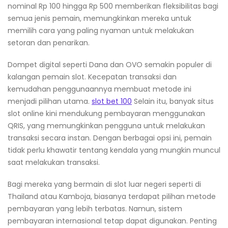
nominal Rp 100 hingga Rp 500 memberikan fleksibilitas bagi
semua jenis pemain, memungkinkan mereka untuk
memilih cara yang paling nyaman untuk melakukan
setoran dan penarikan.
Dompet digital seperti Dana dan OVO semakin populer di
kalangan pemain slot. Kecepatan transaksi dan
kemudahan penggunaannya membuat metode ini
menjadi pilihan utama.
slot bet 100
Selain itu, banyak situs
slot online kini mendukung pembayaran menggunakan
QRIS, yang memungkinkan pengguna untuk melakukan
transaksi secara instan. Dengan berbagai opsi ini, pemain
tidak perlu khawatir tentang kendala yang mungkin muncul
saat melakukan transaksi.
Bagi mereka yang bermain di slot luar negeri seperti di
Thailand atau Kamboja, biasanya terdapat pilihan metode
pembayaran yang lebih terbatas. Namun, sistem
pembayaran internasional tetap dapat digunakan. Penting