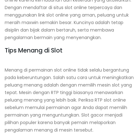
online karena kemudahan dan keseruan yang ditawarkan.
Dengan mendaftar di situs slot online terpercaya dan
menggunakan link slot online yang aman, peluang untuk
meraih maxwin semakin besar. Kuncinya adalah tetap
disiplin dan bijak dalam bertaruh, serta membawa
pengalaman bermain yang menyenangkan.
Tips Menang di Slot
Menang di permainan slot online tidak selalu bergantung
pada keberuntungan. Salah satu cara untuk meningkatkan
peluang menang adalah dengan memilih mesin slot yang
tepat. Mesin dengan RTP tinggi biasanya menawarkan
peluang menang yang lebih baik. Periksa RTP slot online
sebelum memulai permainan agar Anda dapat memilih
permainan yang menguntungkan. Slot gacor menjadi
pilihan populer karena banyak pemain melaporkan
pengalaman menang di mesin tersebut.