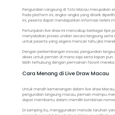
Pengundian Langsung di Toto Macau merupakan sist
Pada platform ini, angka-angka yang ditarik diperl
ini, peserta dapat mendapatkan informasi terkini
Pertunjukan live draw ini mencakup berbagai tipe 
menyaksikan proses undian secara langsung serta 
untuk peserta yang segera mencari tahu jika mer
Dengan perkembangan inovasi, pengundian langsu
akses untuk pemain di mana saja serta kapan pun.
lebih terhubung dengan permainan favorit mereka.
Cara Menang di Live Draw Macau
Untuk meraih kemenangan dalam live draw Macau, 
pengundian langsung macau, pemain mampu menemu
dapat membantu dalam memilih kombinasi nomor ya
Di samping itu, menggunakan metode taruhan ya