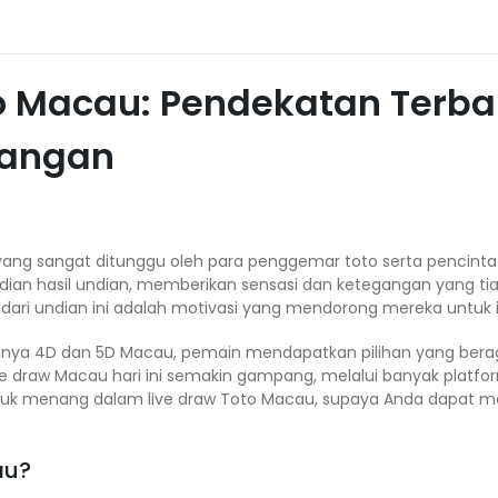
o Macau: Pendekatan Terba
angan
ang sangat ditunggu oleh para penggemar toto serta pencinta 
dian hasil undian, memberikan sensasi dan ketegangan yang tia
ri undian ini adalah motivasi yang mendorong mereka untuk ik
salnya 4D dan 5D Macau, pemain mendapatkan pilihan yang be
 live draw Macau hari ini semakin gampang, melalui banyak pla
uk menang dalam live draw Toto Macau, supaya Anda dapat mer
au?