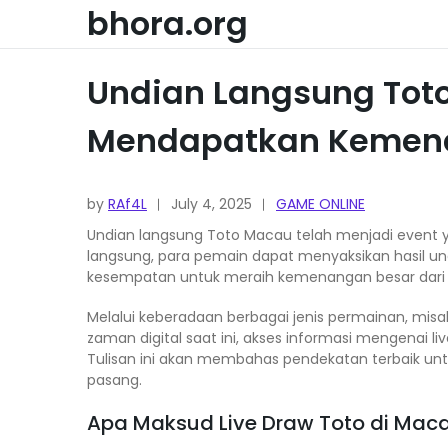
Skip
bhora.org
to
content
Undian Langsung Tot
Mendapatkan Kemen
by
RAf4L
July 4, 2025
GAME ONLINE
Undian langsung Toto Macau telah menjadi event y
langsung, para pemain dapat menyaksikan hasil un
kesempatan untuk meraih kemenangan besar dari da
Melalui keberadaan berbagai jenis permainan, mi
zaman digital saat ini, akses informasi mengenai
Tulisan ini akan membahas pendekatan terbaik unt
pasang.
Apa Maksud Live Draw Toto di Mac