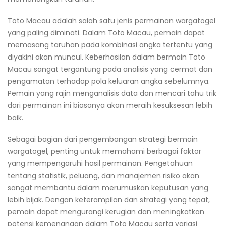
Toto Macau adalah salah satu jenis permainan wargatogel
yang paling diminati. Dalam Toto Macau, pemain dapat
memasang taruhan pada kombinasi angka tertentu yang
diyakini akan muncul. Keberhasilan dalam bermain Toto
Macau sangat tergantung pada analisis yang cermat dan
pengamatan terhadap pola keluaran angka sebelumnya.
Pemain yang rajin menganalisis data dan mencari tahu trik
dari permainan ini biasanya akan meraih kesuksesan lebih
baik.
Sebagai bagian dari pengembangan strategi bermain
wargatogel, penting untuk memahami berbagai faktor
yang mempengaruhi hasil permainan. Pengetahuan
tentang statistik, peluang, dan manajemen risiko akan
sangat membantu dalam merumuskan keputusan yang
lebih bijak. Dengan keterampilan dan strategi yang tepat,
pemain dapat mengurangi kerugian dan meningkatkan
potensi kemenangan dalam Toto Macau serta variasi