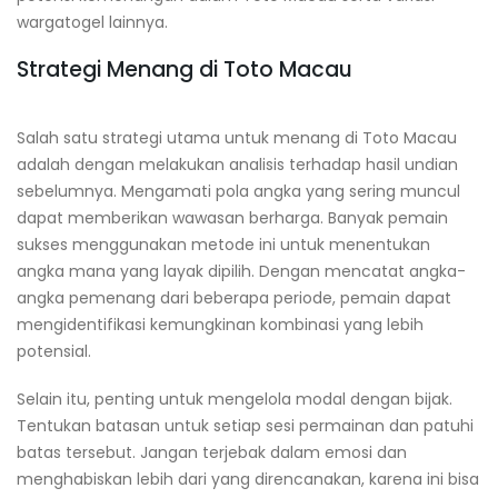
wargatogel lainnya.
Strategi Menang di Toto Macau
Salah satu strategi utama untuk menang di Toto Macau
adalah dengan melakukan analisis terhadap hasil undian
sebelumnya. Mengamati pola angka yang sering muncul
dapat memberikan wawasan berharga. Banyak pemain
sukses menggunakan metode ini untuk menentukan
angka mana yang layak dipilih. Dengan mencatat angka-
angka pemenang dari beberapa periode, pemain dapat
mengidentifikasi kemungkinan kombinasi yang lebih
potensial.
Selain itu, penting untuk mengelola modal dengan bijak.
Tentukan batasan untuk setiap sesi permainan dan patuhi
batas tersebut. Jangan terjebak dalam emosi dan
menghabiskan lebih dari yang direncanakan, karena ini bisa