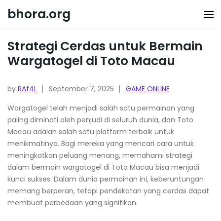
Skip
bhora.org
to
content
Strategi Cerdas untuk Bermain
Wargatogel di Toto Macau
by
RAf4L
September 7, 2025
GAME ONLINE
Wargatogel telah menjadi salah satu permainan yang
paling diminati oleh penjudi di seluruh dunia, dan Toto
Macau adalah salah satu platform terbaik untuk
menikmatinya. Bagi mereka yang mencari cara untuk
meningkatkan peluang menang, memahami strategi
dalam bermain wargatogel di Toto Macau bisa menjadi
kunci sukses. Dalam dunia permainan ini, keberuntungan
memang berperan, tetapi pendekatan yang cerdas dapat
membuat perbedaan yang signifikan.