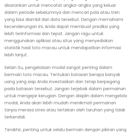
disarankan untuk mencatat angka-angka yang keluar
dalam periode sebelumnya dan mencari pola atau tren
yang bisa diambil dari data tersebut. Dengan memahami
kecenderungan ini, Anda dapat membuat prediksi yang
lebih terinformasi dan tepat. Jangan ragu untuk
menggunakan aplikasi atau situs yang menyediakan
statistik hasil toto macau untuk mendapatkan informasi
lebih lanjut.
Selain itu, pengelolaan modal sangat penting dalam
bermain toto macau. Tentukan batasan berapa banyak
uang yang siap Anda investasikan dan tetap berpegang
pada batasan tersebut. Jangan terjebak dalam permainan
untuk mengejar kerugian. Dengan disiplin dalam mengelola
modal, Anda akan lebih mudah menikmati permainan
tanpa merasa stres atau tertekan oleh taruhan yang tidak
terkendali.
Terakhir, penting untuk selalu bermain dengan pikiran yang