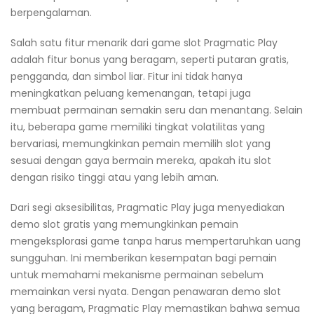
berpengalaman.
Salah satu fitur menarik dari game slot Pragmatic Play
adalah fitur bonus yang beragam, seperti putaran gratis,
pengganda, dan simbol liar. Fitur ini tidak hanya
meningkatkan peluang kemenangan, tetapi juga
membuat permainan semakin seru dan menantang. Selain
itu, beberapa game memiliki tingkat volatilitas yang
bervariasi, memungkinkan pemain memilih slot yang
sesuai dengan gaya bermain mereka, apakah itu slot
dengan risiko tinggi atau yang lebih aman.
Dari segi aksesibilitas, Pragmatic Play juga menyediakan
demo slot gratis yang memungkinkan pemain
mengeksplorasi game tanpa harus mempertaruhkan uang
sungguhan. Ini memberikan kesempatan bagi pemain
untuk memahami mekanisme permainan sebelum
memainkan versi nyata. Dengan penawaran demo slot
yang beragam, Pragmatic Play memastikan bahwa semua