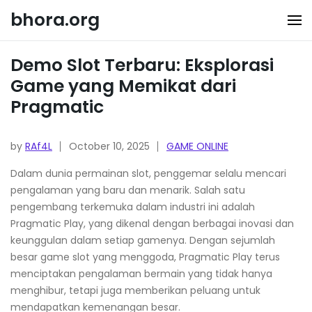
Skip
bhora.org
to
content
Demo Slot Terbaru: Eksplorasi
Game yang Memikat dari
Pragmatic
by
RAf4L
October 10, 2025
GAME ONLINE
Dalam dunia permainan slot, penggemar selalu mencari
pengalaman yang baru dan menarik. Salah satu
pengembang terkemuka dalam industri ini adalah
Pragmatic Play, yang dikenal dengan berbagai inovasi dan
keunggulan dalam setiap gamenya. Dengan sejumlah
besar game slot yang menggoda, Pragmatic Play terus
menciptakan pengalaman bermain yang tidak hanya
menghibur, tetapi juga memberikan peluang untuk
mendapatkan kemenangan besar.