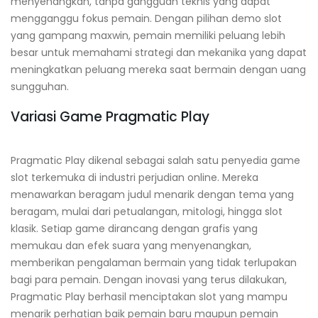
menyenangkan, tanpa gangguan teknis yang dapat
mengganggu fokus pemain. Dengan pilihan demo slot
yang gampang maxwin, pemain memiliki peluang lebih
besar untuk memahami strategi dan mekanika yang dapat
meningkatkan peluang mereka saat bermain dengan uang
sungguhan.
Variasi Game Pragmatic Play
Pragmatic Play dikenal sebagai salah satu penyedia game
slot terkemuka di industri perjudian online. Mereka
menawarkan beragam judul menarik dengan tema yang
beragam, mulai dari petualangan, mitologi, hingga slot
klasik. Setiap game dirancang dengan grafis yang
memukau dan efek suara yang menyenangkan,
memberikan pengalaman bermain yang tidak terlupakan
bagi para pemain. Dengan inovasi yang terus dilakukan,
Pragmatic Play berhasil menciptakan slot yang mampu
menarik perhatian baik pemain baru maupun pemain