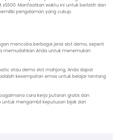
x5500. Manfaatkan waktu ini untuk berlatih dan
memiliki pengalaman yang cukup.
gan mencoba berbagai jenis slot demo, seperti
ni juga memudahkan Anda untuk menemukan
matic atau demo slot mahjong, Anda dapat
i adalah kesempatan emas untuk belajar tentang
bagaimana cara kerja putaran gratis dan
p untuk mengambil keputusan bijak dan