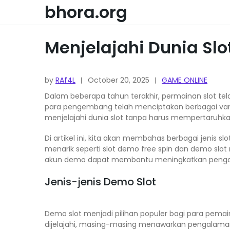
Skip
bhora.org
to
content
Menjelajahi Dunia Sl
by
RAf4L
October 20, 2025
GAME ONLINE
Dalam beberapa tahun terakhir, permainan slot tel
para pengembang telah menciptakan berbagai vari
menjelajahi dunia slot tanpa harus mempertaru
Di artikel ini, kita akan membahas berbagai jenis s
menarik seperti slot demo free spin dan demo s
akun demo dapat membantu meningkatkan pengalam
Jenis-jenis Demo Slot
Demo slot menjadi pilihan populer bagi para pemai
dijelajahi, masing-masing menawarkan pengalaman b