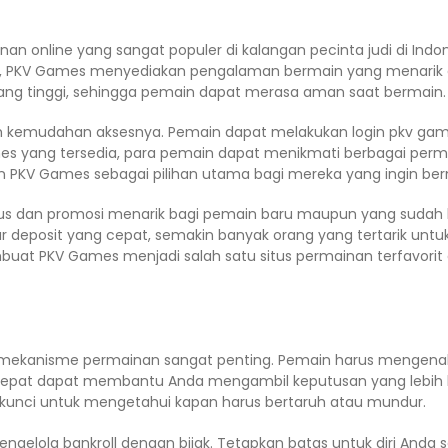
n online yang sangat populer di kalangan pecinta judi di Indo
qq, PKV Games menyediakan pengalaman bermain yang menarik d
yang tinggi, sehingga pemain dapat merasa aman saat bermain.
lah kemudahan aksesnya. Pemain dapat melakukan login pkv ga
s yang tersedia, para pemain dapat menikmati berbagai perma
n PKV Games sebagai pilihan utama bagi mereka yang ingin berm
onus dan promosi menarik bagi pemain baru maupun yang sud
r deposit yang cepat, semakin banyak orang yang tertarik u
t PKV Games menjadi salah satu situs permainan terfavorit 
anisme permainan sangat penting. Pemain harus mengenali ko
pat dapat membantu Anda mengambil keputusan yang lebih baik
kunci untuk mengetahui kapan harus bertaruh atau mundur.
gelola bankroll dengan bijak. Tetapkan batas untuk diri Anda s