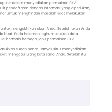
 populer dalam menyediakan permainan PKV.
ulir pendaftaran dengan informasi yang diperlukan,
benar untuk menghindari masalah saat melakukan
an untuk mengaktifkan akun Anda. Setelah akun Anda
da buat. Pada halaman login, masukkan data
ulai bermain berbagai jenis permainan PKV.
masukkan sudah benar. Banyak situs menyediakan
pat mengatur ulang kata sandi Anda. Setelah itu,