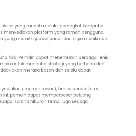
an akses yang mudah melalui perangkat komputer
ames menyediakan platform yang ramah pengguna,
 yang memiliki jadwal padat dan ingin menikmati
asino fisik. Pemain dapat menemukan berbagai jenis
pemain untuk mencoba strategi yang berbeda dan
tidak akan merasa bosan dan selalu dapat
menyediakan program reward, bonus pendaftaran,
 ini, pemain dapat memperbesar peluang
bagai sarana hiburan tetapi juga sebagai