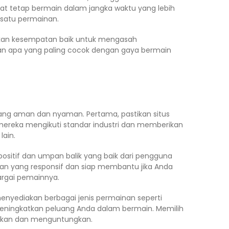
at tetap bermain dalam jangka waktu yang lebih
satu permainan.
upakan kesempatan baik untuk mengasah
kan apa yang paling cocok dengan gaya bermain
ang aman dan nyaman. Pertama, pastikan situs
wa mereka mengikuti standar industri dan memberikan
lain.
 positif dan umpan balik yang baik dari pengguna
gan yang responsif dan siap membantu jika Anda
argai pemainnya.
menyediakan berbagai jenis permainan seperti
 meningkatkan peluang Anda dalam bermain. Memilih
gkan dan menguntungkan.