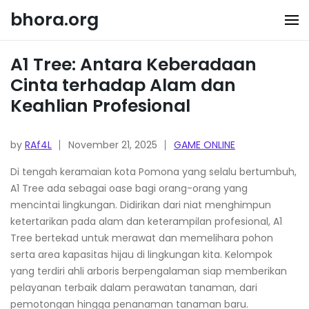
Skip
bhora.org
to
content
A1 Tree: Antara Keberadaan
Cinta terhadap Alam dan
Keahlian Profesional
by
RAf4L
November 21, 2025
GAME ONLINE
Di tengah keramaian kota Pomona yang selalu bertumbuh,
A1 Tree ada sebagai oase bagi orang-orang yang
mencintai lingkungan. Didirikan dari niat menghimpun
ketertarikan pada alam dan keterampilan profesional, A1
Tree bertekad untuk merawat dan memelihara pohon
serta area kapasitas hijau di lingkungan kita. Kelompok
yang terdiri ahli arboris berpengalaman siap memberikan
pelayanan terbaik dalam perawatan tanaman, dari
pemotongan hingga penanaman tanaman baru.