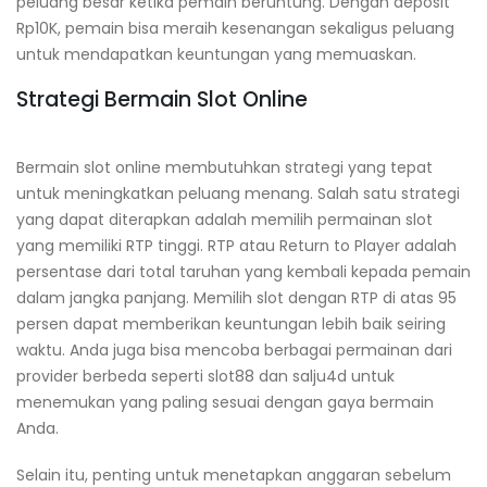
peluang besar ketika pemain beruntung. Dengan deposit
Rp10K, pemain bisa meraih kesenangan sekaligus peluang
untuk mendapatkan keuntungan yang memuaskan.
Strategi Bermain Slot Online
Bermain slot online membutuhkan strategi yang tepat
untuk meningkatkan peluang menang. Salah satu strategi
yang dapat diterapkan adalah memilih permainan slot
yang memiliki RTP tinggi. RTP atau Return to Player adalah
persentase dari total taruhan yang kembali kepada pemain
dalam jangka panjang. Memilih slot dengan RTP di atas 95
persen dapat memberikan keuntungan lebih baik seiring
waktu. Anda juga bisa mencoba berbagai permainan dari
provider berbeda seperti slot88 dan salju4d untuk
menemukan yang paling sesuai dengan gaya bermain
Anda.
Selain itu, penting untuk menetapkan anggaran sebelum