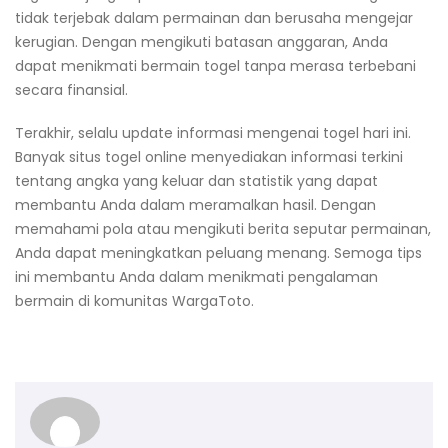
tidak terjebak dalam permainan dan berusaha mengejar
kerugian. Dengan mengikuti batasan anggaran, Anda
dapat menikmati bermain togel tanpa merasa terbebani
secara finansial.
Terakhir, selalu update informasi mengenai togel hari ini.
Banyak situs togel online menyediakan informasi terkini
tentang angka yang keluar dan statistik yang dapat
membantu Anda dalam meramalkan hasil. Dengan
memahami pola atau mengikuti berita seputar permainan,
Anda dapat meningkatkan peluang menang. Semoga tips
ini membantu Anda dalam menikmati pengalaman
bermain di komunitas WargaToto.