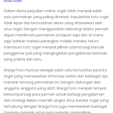
Dalam dunia perjudian online, togel telah menjadi salah
satu permainan yang paling diminati. Popularitas toto togel
tidak lepas dari kemudahan akses yang ditawarkan oleh
situs togel. Dengan menggunakan teknologi terkini, pemain
dapat menikmati permainan ini kapan saja dan di mana
saja, bahkan melalui perangkat mobile mereka. Hal ini
membuat toto togel menjadi pilihan utama bagi banyak
penggemar judi yang menginginkan pengalaman bermain
yang praktis dan seru.
WargaToto muncul sebagai salah satu komunitas pecinta
togel yang menawarkan informasi terkini dan berbagai tips
menarik tentang permainan ini. Dengan dukungan dari
anggota-anggota yang aktif, WargaToto menjadi tempat
berkumpul bagi para pemain untuk berbagi pengalaman
dan strategi dalam memilih angka. Situs bandar togel yang
terhubung dengan WargaToto juga memberikan berbagai
tawaran menarik untuk para pemain, menjadikan