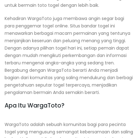
untuk bermain toto togel dengan lebih baik.
Kehadiran WargaToto juga membawa angin segar bagi
para penggemar togel online. Situs bandar togel ini
menawarkan berbagai macam permainan yang tentunya
menjanjikan keseruan dan peluang menang yang tinggi.
Dengan adanya pilihan togel hari ini, setiap pemain dapat
dengan mudah mengikuti perkembangan dan informasi
terbaru mengenai angka-angka yang sedang tren.
Bergabung dengan WargaToto berarti Anda menjadi
bagian dari komunitas yang saling mendukung dan berbagi
pengetahuan seputar togel terpercaya, menjadikan
pengalaman bermain Anda semakin berarti.
Apa Itu WargaToto?
WargaToto adalah sebuah komunitas bagi para pecinta
togel yang mengusung semangat kebersamaan dan saling