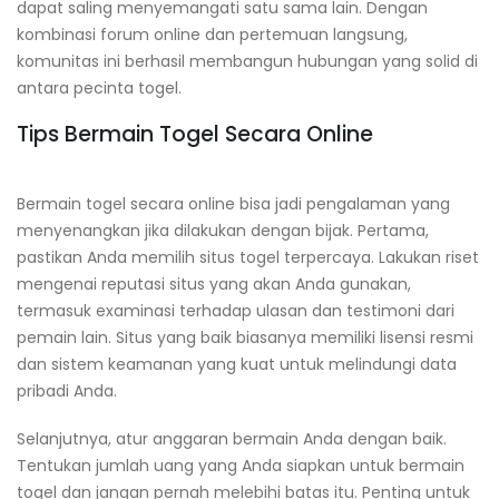
dapat saling menyemangati satu sama lain. Dengan
kombinasi forum online dan pertemuan langsung,
komunitas ini berhasil membangun hubungan yang solid di
antara pecinta togel.
Tips Bermain Togel Secara Online
Bermain togel secara online bisa jadi pengalaman yang
menyenangkan jika dilakukan dengan bijak. Pertama,
pastikan Anda memilih situs togel terpercaya. Lakukan riset
mengenai reputasi situs yang akan Anda gunakan,
termasuk examinasi terhadap ulasan dan testimoni dari
pemain lain. Situs yang baik biasanya memiliki lisensi resmi
dan sistem keamanan yang kuat untuk melindungi data
pribadi Anda.
Selanjutnya, atur anggaran bermain Anda dengan baik.
Tentukan jumlah uang yang Anda siapkan untuk bermain
togel dan jangan pernah melebihi batas itu. Penting untuk