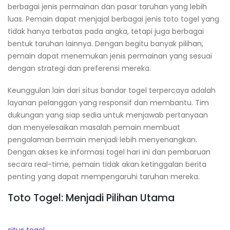
berbagai jenis permainan dan pasar taruhan yang lebih
luas. Pemain dapat menjajal berbagai jenis toto togel yang
tidak hanya terbatas pada angka, tetapi juga berbagai
bentuk taruhan lainnya. Dengan begitu banyak pilihan,
pemain dapat menemukan jenis permainan yang sesuai
dengan strategi dan preferensi mereka.
Keunggulan lain dari situs bandar togel terpercaya adalah
layanan pelanggan yang responsif dan membantu. Tim
dukungan yang siap sedia untuk menjawab pertanyaan
dan menyelesaikan masalah pemain membuat
pengalaman bermain menjadi lebih menyenangkan.
Dengan akses ke informasi togel hari ini dan pembaruan
secara real-time, pemain tidak akan ketinggalan berita
penting yang dapat mempengaruhi taruhan mereka.
Toto Togel: Menjadi Pilihan Utama
situs togel