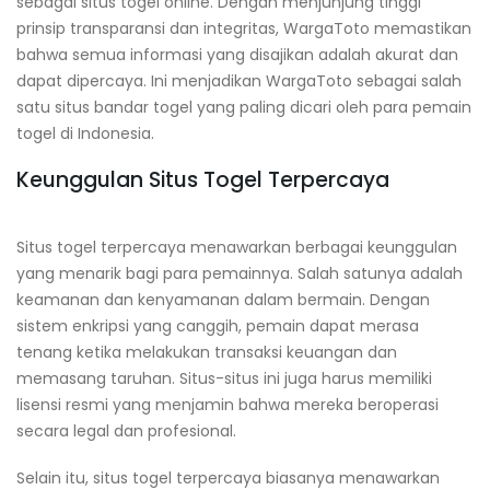
sebagai situs togel online. Dengan menjunjung tinggi
prinsip transparansi dan integritas, WargaToto memastikan
bahwa semua informasi yang disajikan adalah akurat dan
dapat dipercaya. Ini menjadikan WargaToto sebagai salah
satu situs bandar togel yang paling dicari oleh para pemain
togel di Indonesia.
Keunggulan Situs Togel Terpercaya
Situs togel terpercaya menawarkan berbagai keunggulan
yang menarik bagi para pemainnya. Salah satunya adalah
keamanan dan kenyamanan dalam bermain. Dengan
sistem enkripsi yang canggih, pemain dapat merasa
tenang ketika melakukan transaksi keuangan dan
memasang taruhan. Situs-situs ini juga harus memiliki
lisensi resmi yang menjamin bahwa mereka beroperasi
secara legal dan profesional.
Selain itu, situs togel terpercaya biasanya menawarkan