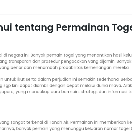
ahui tentang Permainan Tog
l di negara ini. Banyak pemain togel yang menantikan hasil kel
 yang transparan dan prosedur pengocokan yang dijamin. Bany
yang benar dan menambah probabilitas kemenangan mereka.
n untuk ikut serta dalam perjudian ini semakin sederhana. Ber
ung sgp kini dapat diambil dengan cepat melalui dunia maya. Art
apore, yang mencakup cara bermain, strategi, dan informasi t
el yang sangat terkenal di Tanah Air. Permainan ini memberik
ap harinya, banyak pemain yang menunggu keluaran nomor toge