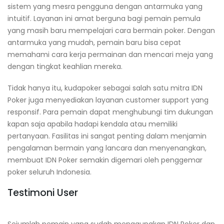
sistem yang mesra pengguna dengan antarmuka yang
intuitif. Layanan ini amat berguna bagi pemain pemula
yang masih baru mempelajari cara bermain poker. Dengan
antarmuka yang mudah, pemain baru bisa cepat
memahami cara kerja permainan dan mencari meja yang
dengan tingkat keahlian mereka.
Tidak hanya itu, kudapoker sebagai salah satu mitra IDN
Poker juga menyediakan layanan customer support yang
responsif. Para pemain dapat menghubungi tim dukungan
kapan saja apabila hadapi kendala atau memiliki
pertanyaan. Fasilitas ini sangat penting dalam menjamin
pengalaman bermain yang lancara dan menyenangkan,
membuat IDN Poker semakin digemari oleh penggemar
poker seluruh Indonesia.
Testimoni User
Sejumlah pemain yang sudah menggunakan IDN Poker dan