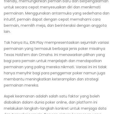
friendly, memungkinkan pemain baru dan berpengalaman
untuk secara cepat menyesuaikan diri dan menikmati
permainan. Menggunakan antarmuka yang sederhana dan
intuitif, pemain dapat dengan cepat memahami cara
bermain, memilih meja, dan berinteraksi dengan anggota
lain.
Tak hanya itu, IDN Play mempresentasikan sejumlah variasi
permainan yang termasuk berbagai jenis poker misalnya
Texas Hold’em dan Omaha. Ini menawarkan pilihan yang
bagi para pemain untuk menjelajah dan mendapatkan
permainan yang paling mereka nikmati. Variasi ini ini tidak
hanya menyihir bagi para penggemar poker namun juga
membantu meningkatkan keterampilan dan strategi
permainan mereka.
Aspek keamanan adalah salah satu faktor yang boleh
diabaikan dalam dunia poker online, dan platform ini
melakukan langkah-langkah konkret untuk menjaga data