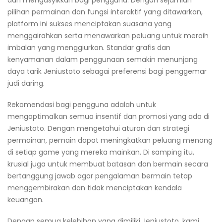
pilihan permainan dan fungsi interaktif yang ditawarkan,
platform ini sukses menciptakan suasana yang
menggairahkan serta menawarkan peluang untuk meraih
imbalan yang menggiurkan. Standar grafis dan
kenyamanan dalam penggunaan semakin menunjang
daya tarik Jeniustoto sebagai preferensi bagi penggemar
judi daring.
Rekomendasi bagi pengguna adalah untuk
mengoptimalkan semua insentif dan promosi yang ada di
Jeniustoto. Dengan mengetahui aturan dan strategi
permainan, pemain dapat meningkatkan peluang menang
di setiap game yang mereka mainkan. Di samping itu,
krusial juga untuk membuat batasan dan bermain secara
bertanggung jawab agar pengalaman bermain tetap
menggembirakan dan tidak menciptakan kendala
keuangan.
Dengan semua kelebihan yang dimiliki Jeniustoto, kami