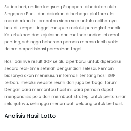
Setiap hari, undian langsung Singapore dihadakan oleh
Singapore Pools dan disiarkan di berbagai platform. Ini
memberikan kesempatan siapa saja untuk melihatnya,
baik di tempat tinggal maupun melalui perangkat mobile.
Keterbukaan dan kejelasan dari metode undian ini amat
penting, sehingga beberapa pemain merasa lebih yakin
dalam berpartisipasi permainan togel.
Hasil dari live result SGP selalu diperbarui untuk diperbarui
secara real-time setelah pengundian selesai. Pemain
biasanya akan menelusuri informasi tentang hasil SGP
terbaru melalui website resmi dan juga berbagai forum.
Dengan cara memantau hasil ini, para pemain dapat
menganalisis pola dan membuat strategi untuk pertaruhan
selanjutnya, sehingga menambah peluang untuk berhasil.
Analisis Hasil Lotto