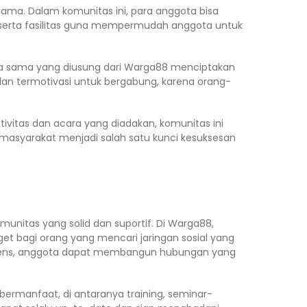
ma. Dalam komunitas ini, para anggota bisa
 serta fasilitas guna mempermudah anggota untuk
rja sama yang diusung dari Warga88 menciptakan
an termotivasi untuk bergabung, karena orang-
vitas dan acara yang diadakan, komunitas ini
s masyarakat menjadi salah satu kunci kesuksesan
itas yang solid dan suportif. Di Warga88,
et bagi orang yang mencari jaringan sosial yang
intens, anggota dapat membangun hubungan yang
ermanfaat, di antaranya training, seminar-