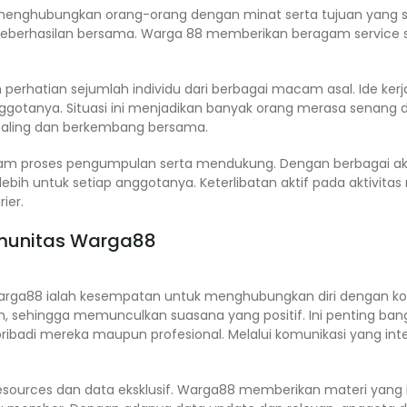
nghubungkan orang-orang dengan minat serta tujuan yang sa
 keberhasilan bersama. Warga 88 memberikan beragam service
perhatian sejumlah individu dari berbagai macam asal. Ide ke
gotanya. Situasi ini menjadikan banyak orang merasa senang d
 saling dan berkembang bersama.
lam proses pengumpulan serta mendukung. Dengan berbagai akti
bih untuk setiap anggotanya. Keterlibatan aktif pada aktivita
ier.
munitas Warga88
ga88 ialah kesempatan untuk menghubungkan diri dengan komun
 sehingga memunculkan suasana yang positif. Ini penting bang
ibadi mereka maupun profesional. Melalui komunikasi yang 
ources dan data eksklusif. Warga88 memberikan materi yang b