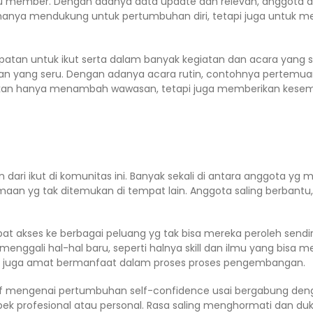
mu member. Dengan adanya data update dan relevan, anggota d
 hanya mendukung untuk pertumbuhan diri, tetapi juga untuk men
tan untuk ikut serta dalam banyak kegiatan dan acara yang s
 yang seru. Dengan adanya acara rutin, contohnya pertemuan
bukan hanya menambah wawasan, tetapi juga memberikan kesem
ari ikut di komunitas ini. Banyak sekali di antara anggota yg
an yg tak ditemukan di tempat lain. Anggota saling berbantu
t akses ke berbagai peluang yg tak bisa mereka peroleh send
menggali hal-hal baru, seperti halnya skill dan ilmu yang bi
 juga amat bermanfaat dalam proses proses pengembangan.
itif mengenai pertumbuhan self-confidence usai bergabung de
ek profesional atau personal. Rasa saling menghormati dan du