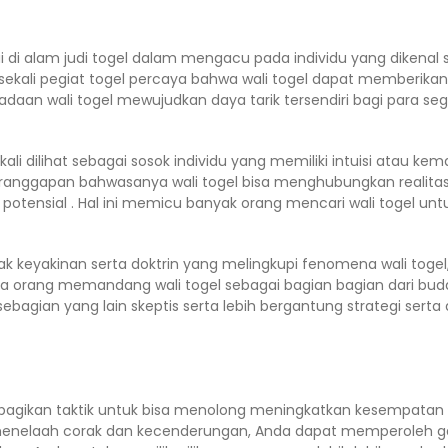
ai di alam judi togel dalam mengacu pada individu yang diken
sekali pegiat togel percaya bahwa wali togel dapat memberikan 
daan wali togel mewujudkan daya tarik tersendiri bagi para 
g kali dilihat sebagai sosok individu yang memiliki intuisi at
anggapan bahwasanya wali togel bisa menghubungkan realitas d
tensial . Hal ini memicu banyak orang mencari wali togel u
 keyakinan serta doktrin yang melingkupi fenomena wali togel,
orang memandang wali togel sebagai bagian bagian dari buda
bagian yang lain skeptis serta lebih bergantung strategi serta 
bagikan taktik untuk bisa menolong meningkatkan kesempatan k
an menelaah corak dan kecenderungan, Anda dapat memperole