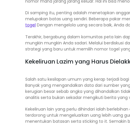
nomor mana jarang jarang keluar. Hal ini bisa meno
Di samping itu, penting adalah menetapkan angga
melupakan batas uang sendiri. Beberapa pakar mer
togel
Dengan mengelola uang secara baik, Anda dapa
Terakhir, bergabung dalam komunitas peta lain da
mungkin mungkin Anda sadari. Melalui berdiskusi 
strategi yang baru untuk memilih nomor togel yang
Kekeliruan Lazim yang Harus Dielak
Salah satu kesilapan umum yang kerap terjadi bag
Banyak yang mengandalkan data dari sumber yang
kerugian besar sebab angka yang dihandalkan tidak
analitis serta bukan sekadar mengikuti berita yang vi
Kekeliruan lain yang perlu dihindari ialah berleb
terdorong untuk mengeluarkan uang lebih uang g
menentukan batasan serta sticking to it. Semakin 