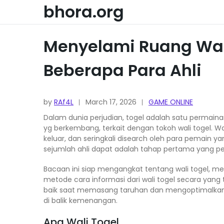
Skip
bhora.org
to
content
Menyelami Ruang Wali
Beberapa Para Ahli
by
RAf4L
March 17, 2026
GAME ONLINE
Dalam dunia perjudian, togel adalah satu permaina
yg berkembang, terkait dengan tokoh wali togel.
keluar, dan seringkali disearch oleh para pemain y
sejumlah ahli dapat adalah tahap pertama yang pen
Bacaan ini siap mengangkat tentang wali togel, m
metode cara informasi dari wali togel secara ya
baik saat memasang taruhan dan mengoptimalkan pe
di balik kemenangan.
Apa Wali Togel