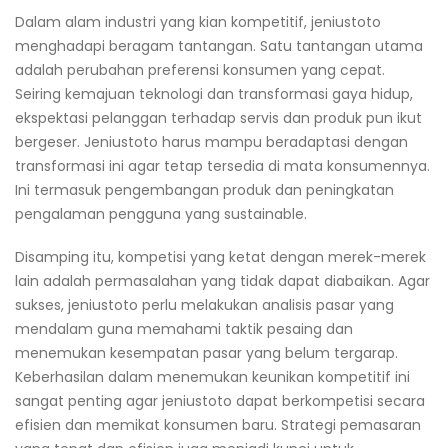
Dalam alam industri yang kian kompetitif, jeniustoto
menghadapi beragam tantangan. Satu tantangan utama
adalah perubahan preferensi konsumen yang cepat.
Seiring kemajuan teknologi dan transformasi gaya hidup,
ekspektasi pelanggan terhadap servis dan produk pun ikut
bergeser. Jeniustoto harus mampu beradaptasi dengan
transformasi ini agar tetap tersedia di mata konsumennya.
Ini termasuk pengembangan produk dan peningkatan
pengalaman pengguna yang sustainable.
Disamping itu, kompetisi yang ketat dengan merek-merek
lain adalah permasalahan yang tidak dapat diabaikan. Agar
sukses, jeniustoto perlu melakukan analisis pasar yang
mendalam guna memahami taktik pesaing dan
menemukan kesempatan pasar yang belum tergarap.
Keberhasilan dalam menemukan keunikan kompetitif ini
sangat penting agar jeniustoto dapat berkompetisi secara
efisien dan memikat konsumen baru. Strategi pemasaran