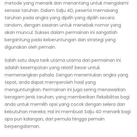
metode yang menarik dan menantang untuk mengalami
sensasi taruhan. Dalam Salju 4D, peserta memasang
taruhan pada angka yang dipilih yang dipilih secara
random, dengan sasaran untuk menebak nomor yang
akan muncul. Sukses dalam permainan ini sangatlah
bergantung pada keberuntungan dan strategi yang
digunakan oleh pemain.
Salah satu daya tarik utama utama dari permainan ini
adalah kesempatan yang relatif besar untuk
memenangkan pahala. Dengan menentukan angka yang
tepat, anda dapat memperoleh hasil yang
menguntungkan. Permainan ini juga sering menawarkan
beragam jenis taruhan, yang memberikan fleksibilitas bagi
anda untuk memilih opsi yang cocok dengan selera dan
kebutuhan mereka. Hal ini membuat Salju 4D menarik bagi
apa pun kalangan, dari pemula hingga pemain
berpengalaman.