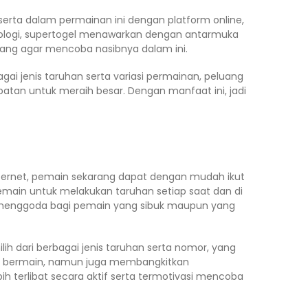
 serta dalam permainan ini dengan platform online,
nologi, supertogel menawarkan dengan antarmuka
ang agar mencoba nasibnya dalam ini.
agai jenis taruhan serta variasi permainan, peluang
atan untuk meraih besar. Dengan manfaat ini, jadi
nternet, pemain sekarang dapat dengan mudah ikut
emain untuk melakukan taruhan setiap saat dan di
ng menggoda bagi pemain yang sibuk maupun yang
ih dari berbagai jenis taruhan serta nomor, yang
an bermain, namun juga membangkitkan
 terlibat secara aktif serta termotivasi mencoba