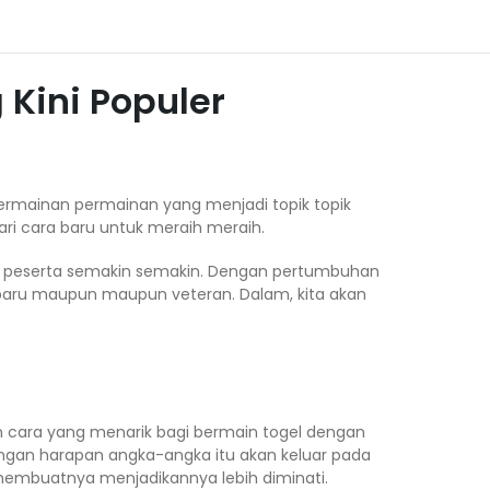
 Kini Populer
ermainan permainan yang menjadi topik topik
i cara baru untuk meraih meraih.
a peserta semakin semakin. Dengan pertumbuhan
u baru maupun maupun veteran. Dalam, kita akan
n cara yang menarik bagi bermain togel dengan
ngan harapan angka-angka itu akan keluar pada
 membuatnya menjadikannya lebih diminati.