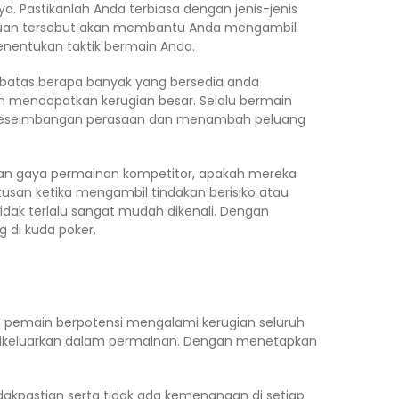
. Pastikanlah Anda terbiasa dengan jenis-jenis
ahuan tersebut akan membantu Anda mengambil
 menentukan taktik bermain Anda.
an batas berapa banyak yang bersedia anda
ah mendapatkan kerugian besar. Selalu bermain
n keseimbangan perasaan dan menambah peluang
ikan gaya permainan kompetitor, apakah mereka
san ketika mengambil tindakan berisiko atau
idak terlalu sangat mudah dikenali. Dengan
di kuda poker.
k, pemain berpotensi mengalami kerugian seluruh
dikeluarkan dalam permainan. Dengan menetapkan
dakpastian serta tidak ada kemenangan di setiap