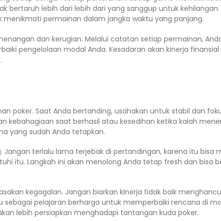
 bertaruh lebih dari lebih dari yang sanggup untuk kehilangan.
k menikmati permainan dalam jangka waktu yang panjang.
emenangan dan kerugian. Melalui catatan setiap permainan, And
baiki pengelolaan modal Anda. Kesadaran akan kinerja finans
.
inan poker. Saat Anda bertanding, usahakan untuk stabil dan fo
 kebahagiaan saat berhasil atau kesedihan ketika kalah mene
ana yang sudah Anda tetapkan.
ng. Jangan terlalu lama terjebak di pertandingan, karena itu bis
uhi itu. Langkah ini akan menolong Anda tetap fresh dan bisa be
asakan kegagalan. Jangan biarkan kinerja tidak baik menghanc
u sebagai pelajaran berharga untuk memperbaiki rencana di 
akan lebih persiapkan menghadapi tantangan kuda poker.