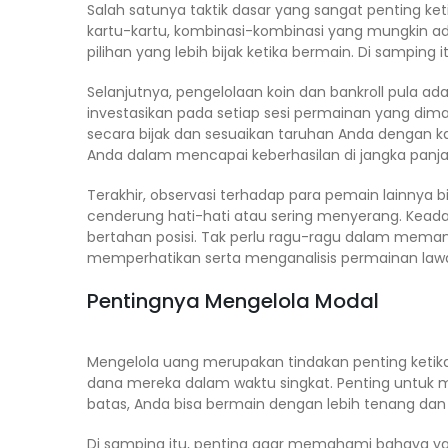
Salah satunya taktik dasar yang sangat penting ke
kartu-kartu, kombinasi-kombinasi yang mungkin 
pilihan yang lebih bijak ketika bermain. Di samping
Selanjutnya, pengelolaan koin dan bankroll pula a
investasikan pada setiap sesi permainan yang dim
secara bijak dan sesuaikan taruhan Anda denga
Anda dalam mencapai keberhasilan di jangka panj
Terakhir, observasi terhadap para pemain lainnya
cenderung hati-hati atau sering menyerang. Kead
bertahan posisi. Tak perlu ragu-ragu dalam memanf
memperhatikan serta menganalisis permainan law
Pentingnya Mengelola Modal
Mengelola uang merupakan tindakan penting ketika 
dana mereka dalam waktu singkat. Penting untuk
batas, Anda bisa bermain dengan lebih tenang dan 
Di samping itu, penting agar memahami bahaya yan