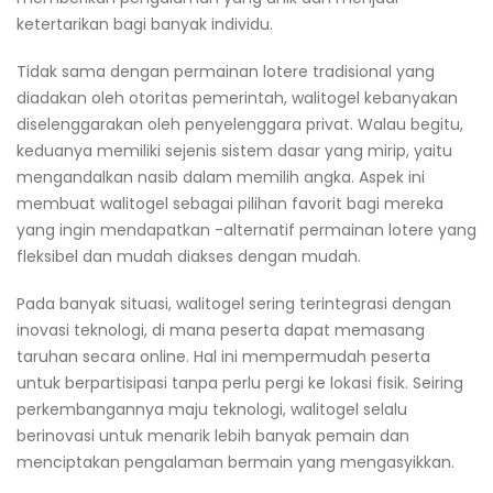
ketertarikan bagi banyak individu.
Tidak sama dengan permainan lotere tradisional yang
diadakan oleh otoritas pemerintah, walitogel kebanyakan
diselenggarakan oleh penyelenggara privat. Walau begitu,
keduanya memiliki sejenis sistem dasar yang mirip, yaitu
mengandalkan nasib dalam memilih angka. Aspek ini
membuat walitogel sebagai pilihan favorit bagi mereka
yang ingin mendapatkan -alternatif permainan lotere yang
fleksibel dan mudah diakses dengan mudah.
Pada banyak situasi, walitogel sering terintegrasi dengan
inovasi teknologi, di mana peserta dapat memasang
taruhan secara online. Hal ini mempermudah peserta
untuk berpartisipasi tanpa perlu pergi ke lokasi fisik. Seiring
perkembangannya maju teknologi, walitogel selalu
berinovasi untuk menarik lebih banyak pemain dan
menciptakan pengalaman bermain yang mengasyikkan.