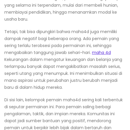
yang selama ini terpendam, mulai dari membeli hunian,
membiayai pendidikan, hingga menanamkan modal ke
usaha baru.
Tetapi, tak bisa dipungkiri bahwa maha4d juga memiliki
dampak negatif bagi beberapa orang. Ada pemain yang
sering terlalu terobsesi pada permainan ini, sehingga
mengabaikan tanggung jawab sehari-hari.
maha 4d
Kekurangan dalam mengatur keuangan dan belanja yang
terlampau banyak dapat mengakibatkan masalah serius,
seperti utang yang menumpuk. Ini menimbulkan situasi di
mana aspirasi untuk perubahan justru berubah menjadi
baru di dalam hidup mereka.
Di sisi lain, kelompok pemain maha4d sering kali terbentuk
di seputar permainan ini. Para pemain saling berbagi
pengalaman, taktik, dan impian mereka. Komunitas ini
dapat jadi sumber bantuan yang positif, mendorong
pemain untuk berpikir lebih bijak dalam bertaruh dan