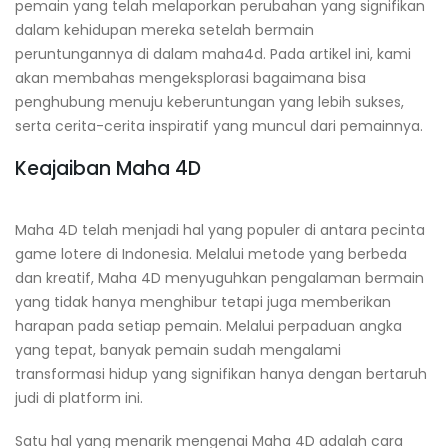
pemain yang telah melaporkan perubahan yang signifikan
dalam kehidupan mereka setelah bermain
peruntungannya di dalam maha4d. Pada artikel ini, kami
akan membahas mengeksplorasi bagaimana bisa
penghubung menuju keberuntungan yang lebih sukses,
serta cerita-cerita inspiratif yang muncul dari pemainnya.
Keajaiban Maha 4D
Maha 4D telah menjadi hal yang populer di antara pecinta
game lotere di Indonesia. Melalui metode yang berbeda
dan kreatif, Maha 4D menyuguhkan pengalaman bermain
yang tidak hanya menghibur tetapi juga memberikan
harapan pada setiap pemain. Melalui perpaduan angka
yang tepat, banyak pemain sudah mengalami
transformasi hidup yang signifikan hanya dengan bertaruh
judi di platform ini.
Satu hal yang menarik mengenai Maha 4D adalah cara