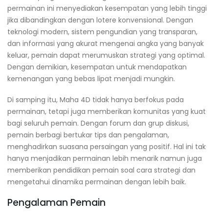
permainan ini menyediakan kesempatan yang lebih tinggi
jika dibandingkan dengan lotere konvensional. Dengan
teknologi modern, sistem pengundian yang transparan,
dan informasi yang akurat mengenai angka yang banyak
keluar, pemain dapat merumuskan strategi yang optimal.
Dengan demikian, kesempatan untuk mendapatkan
kemenangan yang bebas lipat menjadi mungkin.
Di samping itu, Maha 4D tidak hanya berfokus pada
permainan, tetapi juga memberikan komunitas yang kuat
bagi seluruh pemain. Dengan forum dan grup diskusi,
pemain berbagi bertukar tips dan pengalaman,
menghadirkan suasana persaingan yang positif. Hal ini tak
hanya menjadikan permainan lebih menarik namun juga
memberikan pendidikan pemain soal cara strategi dan
mengetahui dinamika permainan dengan lebih baik.
Pengalaman Pemain