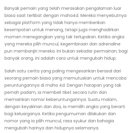
Banyak pemain yang telah merasakan pengalaman luar
biasa saat terlibat dengan maha4d. Mereka menyebutnya
sebagai platform yang tidak hanya memberikan
kesempatan untuk menang, tetapi juga menghadirkan
momen menegangkan yang tak terlupakan. Ketika angka
yang mereka pilih muncul, kegembiraan dan adrenaline
pun membanjiri mereka. Ini bukan sekadar permainan; bagi
banyak orang, ini adalah cara untuk mengubah hidup.
Salah satu cerita yang paling mengesankan berasal dari
seorang pemain biasa yang memutuskan untuk mencoba
peruntungannya di maha 4d. Dengan harapan yang tak
pernah padam, ia membeli tiket secara rutin dan
memainkan nomor keberuntungannya. Suatu malam,
dengan keyakinan dan doa, ia memilih angka yang berarti
bagi keluarganya. Ketika pengumuman dilakukan dan
nomor yang ia pilih muncul, rasa syukur dan bahagia
mengubah harinya dan hidupnya selamanya.