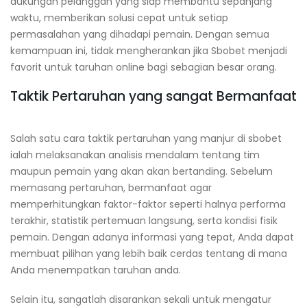
dukungan pelanggan yang siap membantu sepanjang
waktu, memberikan solusi cepat untuk setiap
permasalahan yang dihadapi pemain. Dengan semua
kemampuan ini, tidak mengherankan jika Sbobet menjadi
favorit untuk taruhan online bagi sebagian besar orang.
Taktik Pertaruhan yang sangat Bermanfaat
Salah satu cara taktik pertaruhan yang manjur di sbobet
ialah melaksanakan analisis mendalam tentang tim
maupun pemain yang akan akan bertanding. Sebelum
memasang pertaruhan, bermanfaat agar
memperhitungkan faktor-faktor seperti halnya performa
terakhir, statistik pertemuan langsung, serta kondisi fisik
pemain. Dengan adanya informasi yang tepat, Anda dapat
membuat pilihan yang lebih baik cerdas tentang di mana
Anda menempatkan taruhan anda.
Selain itu, sangatlah disarankan sekali untuk mengatur