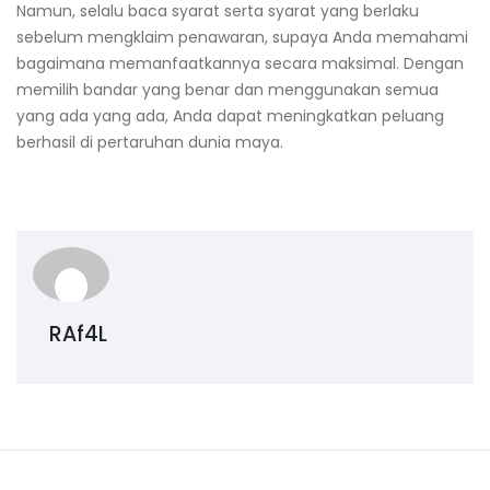
Namun, selalu baca syarat serta syarat yang berlaku
sebelum mengklaim penawaran, supaya Anda memahami
bagaimana memanfaatkannya secara maksimal. Dengan
memilih bandar yang benar dan menggunakan semua
yang ada yang ada, Anda dapat meningkatkan peluang
berhasil di pertaruhan dunia maya.
RAf4L