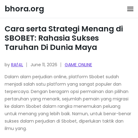
Skip
bhora.org
to
content
Cara serta Strategi Menang di
SBOBET: Rahasia Sukses
Taruhan Di Dunia Maya
by
RAf4L
June 11, 2026
GAME ONLINE
Dalam alam perjudian online, platform Sbobet sudah
menjadi salah satu platform yang sangat populer dan
terpercaya. Dengan beragam opsi permainan dan pilihan
pertaruhan yang menarik, sejumlah pemain yang migrasi
ke dalam Sbobet dalam rangka menemukan peluang
untuk menang yang lebih baik. Namun, untuk benar-benar
sukses dalam perjudian di Sbobet, diperlukan taktik dan
ilmu yang.