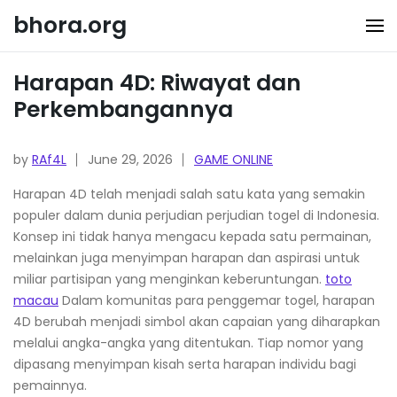
Skip
bhora.org
to
content
Harapan 4D: Riwayat dan
Perkembangannya
by
RAf4L
June 29, 2026
GAME ONLINE
Harapan 4D telah menjadi salah satu kata yang semakin
populer dalam dunia perjudian perjudian togel di Indonesia.
Konsep ini tidak hanya mengacu kepada satu permainan,
melainkan juga menyimpan harapan dan aspirasi untuk
miliar partisipan yang menginkan keberuntungan.
toto
macau
Dalam komunitas para penggemar togel, harapan
4D berubah menjadi simbol akan capaian yang diharapkan
melalui angka-angka yang ditentukan. Tiap nomor yang
dipasang menyimpan kisah serta harapan individu bagi
pemainnya.