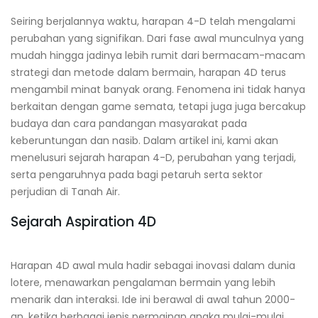
Seiring berjalannya waktu, harapan 4-D telah mengalami
perubahan yang signifikan. Dari fase awal munculnya yang
mudah hingga jadinya lebih rumit dari bermacam-macam
strategi dan metode dalam bermain, harapan 4D terus
mengambil minat banyak orang. Fenomena ini tidak hanya
berkaitan dengan game semata, tetapi juga juga bercakup
budaya dan cara pandangan masyarakat pada
keberuntungan dan nasib. Dalam artikel ini, kami akan
menelusuri sejarah harapan 4-D, perubahan yang terjadi,
serta pengaruhnya pada bagi petaruh serta sektor
perjudian di Tanah Air.
Sejarah Aspiration 4D
Harapan 4D awal mula hadir sebagai inovasi dalam dunia
lotere, menawarkan pengalaman bermain yang lebih
menarik dan interaksi. Ide ini berawal di awal tahun 2000-
an, ketika berbagai jenis permainan angka mulai-mulai