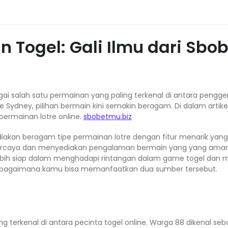
n Togel: Gali Ilmu dari Sbo
bagai salah satu permainan yang paling terkenal di antara peng
re Sydney, pilihan bermain kini semakin beragam. Di dalam artikel
permainan lotre online.
sbobetmu.biz
iakan beragam tipe permainan lotre dengan fitur menarik ya
dipercaya dan menyediakan pengalaman bermain yang yang am
n lebih siap dalam menghadapi rintangan dalam game togel d
ta bagaimana kamu bisa memanfaatkan dua sumber tersebut.
terkenal di antara pecinta togel online. Warga 88 dikenal se