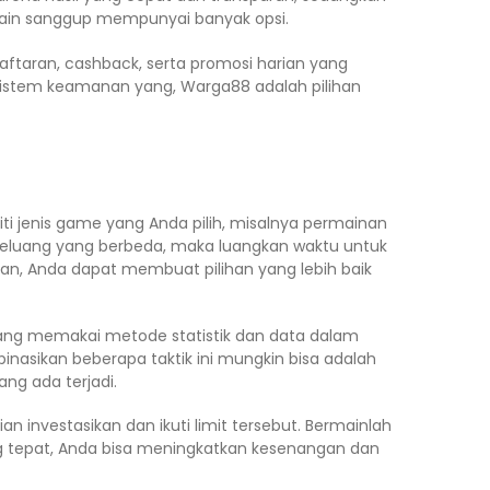
emain sanggup mempunyai banyak opsi.
taran, cashback, serta promosi harian yang
istem keamanan yang, Warga88 adalah pilihan
 jenis game yang Anda pilih, misalnya permainan
 peluang yang berbeda, maka luangkan waktu untuk
an, Anda dapat membuat pilihan yang lebih baik
enang memakai metode statistik dan data dalam
asikan beberapa taktik ini mungkin bisa adalah
ng ada terjadi.
n investasikan dan ikuti limit tersebut. Bermainlah
ang tepat, Anda bisa meningkatkan kesenangan dan