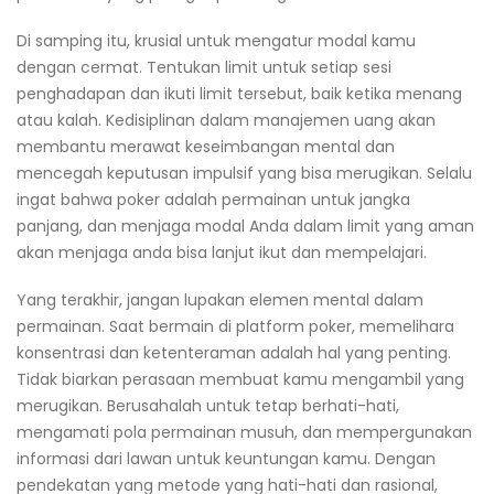
Di samping itu, krusial untuk mengatur modal kamu
dengan cermat. Tentukan limit untuk setiap sesi
penghadapan dan ikuti limit tersebut, baik ketika menang
atau kalah. Kedisiplinan dalam manajemen uang akan
membantu merawat keseimbangan mental dan
mencegah keputusan impulsif yang bisa merugikan. Selalu
ingat bahwa poker adalah permainan untuk jangka
panjang, dan menjaga modal Anda dalam limit yang aman
akan menjaga anda bisa lanjut ikut dan mempelajari.
Yang terakhir, jangan lupakan elemen mental dalam
permainan. Saat bermain di platform poker, memelihara
konsentrasi dan ketenteraman adalah hal yang penting.
Tidak biarkan perasaan membuat kamu mengambil yang
merugikan. Berusahalah untuk tetap berhati-hati,
mengamati pola permainan musuh, dan mempergunakan
informasi dari lawan untuk keuntungan kamu. Dengan
pendekatan yang metode yang hati-hati dan rasional,