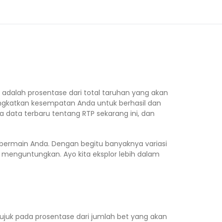
P adalah prosentase dari total taruhan yang akan
gkatkan kesempatan Anda untuk berhasil dan
data terbaru tentang RTP sekarang ini, dan
bermain Anda. Dengan begitu banyaknya variasi
 menguntungkan. Ayo kita eksplor lebih dalam
erujuk pada prosentase dari jumlah bet yang akan