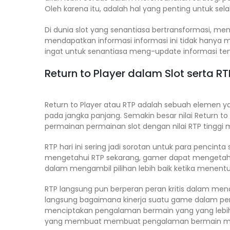
Oleh karena itu, adalah hal yang penting untuk s
Di dunia slot yang senantiasa bertransformasi, me
mendapatkan informasi informasi ini tidak hanya
ingat untuk senantiasa meng-update informasi te
Return to Player dalam Slot serta RT
Return to Player atau RTP adalah sebuah elemen y
pada jangka panjang. Semakin besar nilai Return t
permainan permainan slot dengan nilai RTP tinggi 
RTP hari ini sering jadi sorotan untuk para penci
mengetahui RTP sekarang, gamer dapat mengetah
dalam mengambil pilihan lebih baik ketika menent
RTP langsung pun berperan peran kritis dalam mena
langsung bagaimana kinerja suatu game dalam peng
menciptakan pengalaman bermain yang yang lebih 
yang membuat membuat pengalaman bermain mere