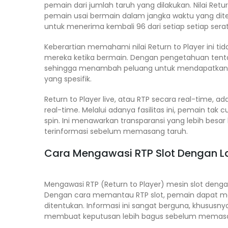
pemain dari jumlah taruh yang dilakukan. Nilai R
pemain usai bermain dalam jangka waktu yang dite
untuk menerima kembali 96 dari setiap setiap sera
Keberartian memahami nilai Return to Player ini t
mereka ketika bermain. Dengan pengetahuan tenta
sehingga menambah peluang untuk mendapatkan prof
yang spesifik.
Return to Player live, atau RTP secara real-time, 
real-time. Melalui adanya fasilitas ini, pemain ta
spin. Ini menawarkan transparansi yang lebih be
terinformasi sebelum memasang taruh.
Cara Mengawasi RTP Slot Dengan 
Mengawasi RTP (Return to Player) mesin slot den
Dengan cara memantau RTP slot, pemain dapat m
ditentukan. Informasi ini sangat berguna, khususn
membuat keputusan lebih bagus sebelum memasa