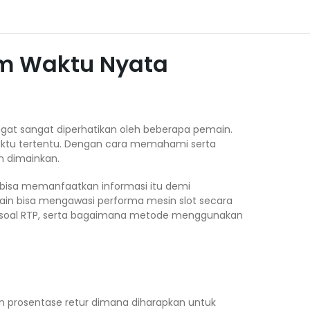
am Waktu Nyata
angat sangat diperhatikan oleh beberapa pemain.
waktu tertentu. Dengan cara memahami serta
n dimainkan.
n bisa memanfaatkan informasi itu demi
in bisa mengawasi performa mesin slot secara
m soal RTP, serta bagaimana metode menggunakan
an prosentase retur dimana diharapkan untuk