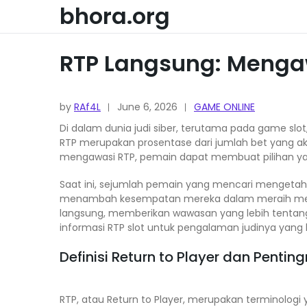
Skip
bhora.org
to
content
RTP Langsung: Menga
by
RAf4L
June 6, 2026
GAME ONLINE
Di dalam dunia judi siber, terutama pada game slot
RTP merupakan prosentase dari jumlah bet yang a
mengawasi RTP, pemain dapat membuat pilihan yang 
Saat ini, sejumlah pemain yang mencari mengetahui
menambah kesempatan mereka dalam meraih meraih
langsung, memberikan wawasan yang lebih tentan
informasi RTP slot untuk pengalaman judinya yang 
Definisi Return to Player dan Pentin
RTP, atau Return to Player, merupakan terminolog