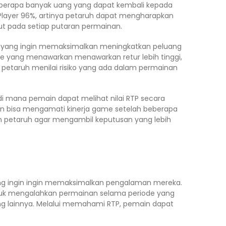
seberapa banyak uang yang dapat kembali kepada
 Player 96%, artinya petaruh dapat mengharapkan
put pada setiap putaran permainan.
aruh yang ingin memaksimalkan meningkatkan peluang
e yang menawarkan menawarkan retur lebih tinggi,
 petaruh menilai risiko yang ada dalam permainan
 di mana pemain dapat melihat nilai RTP secara
 dan bisa mengamati kinerja game setelah beberapa
n petaruh agar mengambil keputusan yang lebih
ang ingin ingin memaksimalkan pengalaman mereka.
tuk mengalahkan permainan selama periode yang
yang lainnya. Melalui memahami RTP, pemain dapat