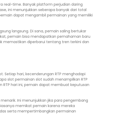
 real-time. Banyak platform perjudian daring
e, ini menunjukkan seberapa banyak dari total
 pemain dapat mengambil permainan yang memiliki
gsung langsung. Di sana, pemain saling bertukar
akat, pemain bisa mendapatkan pemahaman baru
k memastikan diperbarui tentang tren terkini dan
lot. Setiap hari, kecenderungan RTP menghadapi
berapa slot permainan slot sudah menampilkan RTP
an RTP hari ini, pemain dapat membuat keputusan
g menarik. Ini menunjukkan jika para pengembang
i biasanya memikat pemain karena mereka
 cerdas serta mempertimbangkan permainan