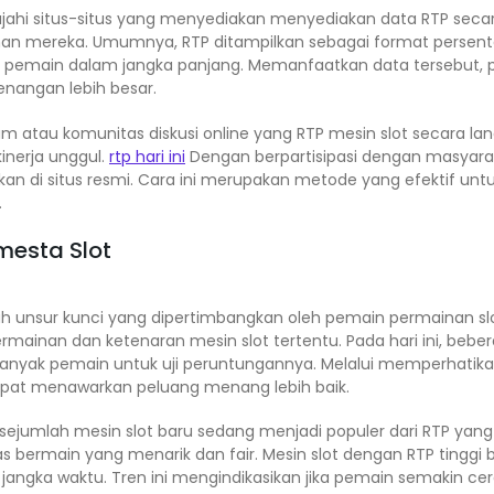
jahi situs-situs yang menyediakan menyediakan data RTP secara
an mereka. Umumnya, RTP ditampilkan sebagai format persentas
e pemain dalam jangka panjang. Memanfaatkan data tersebut,
enangan lebih besar.
m atau komunitas diskusi online yang RTP mesin slot secara lan
inerja unggul.
rtp hari ini
Dengan berpartisipasi dengan masyar
an di situs resmi. Cara ini merupakan metode yang efektif untu
.
emesta Slot
buah unsur kunci yang dipertimbangkan oleh pemain permainan s
 permainan dan ketenaran mesin slot tertentu. Pada hari ini, be
t banyak pemain untuk uji peruntungannya. Melalui memperhatik
apat menawarkan peluang menang lebih baik.
 sejumlah mesin slot baru sedang menjadi populer dari RTP yan
 bermain yang menarik dan fair. Mesin slot dengan RTP tingg
 jangka waktu. Tren ini mengindikasikan jika pemain semakin