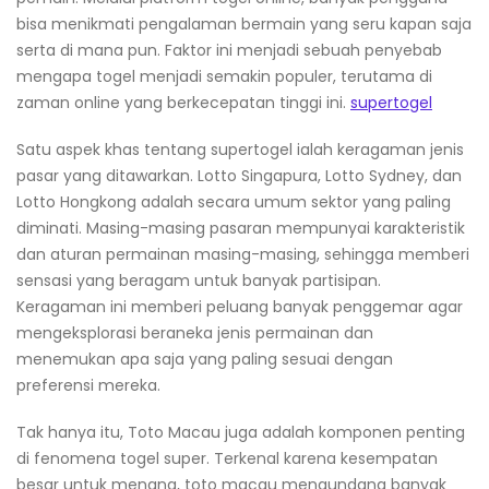
bisa menikmati pengalaman bermain yang seru kapan saja
serta di mana pun. Faktor ini menjadi sebuah penyebab
mengapa togel menjadi semakin populer, terutama di
zaman online yang berkecepatan tinggi ini.
supertogel
Satu aspek khas tentang supertogel ialah keragaman jenis
pasar yang ditawarkan. Lotto Singapura, Lotto Sydney, dan
Lotto Hongkong adalah secara umum sektor yang paling
diminati. Masing-masing pasaran mempunyai karakteristik
dan aturan permainan masing-masing, sehingga memberi
sensasi yang beragam untuk banyak partisipan.
Keragaman ini memberi peluang banyak penggemar agar
mengeksplorasi beraneka jenis permainan dan
menemukan apa saja yang paling sesuai dengan
preferensi mereka.
Tak hanya itu, Toto Macau juga adalah komponen penting
di fenomena togel super. Terkenal karena kesempatan
besar untuk menang, toto macau mengundang banyak