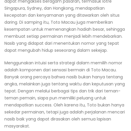
dapat mengakses beragam pasaran, termasuk lotre
Singapura, Sydney, dan Hongkong, mendapatkan
kecepatan dan kenyamanan yang ditawarkan oleh situs
daring. Di samping itu, Toto Macau juga memberikan
kesempatan untuk memenangkan hadiah besar, sehingga
membuat setiap permainan menjadi lebih mendebarkan.
Nasib yang didapat dari menentukan nomor yang tepat
dapat mengubah hidup seseorang dalam sekejap.
Menggunakan intuisi serta strategi dalam memilih nomor
adalah komponen dari sensasi bermain di Toto Macau.
Banyak orang percaya bahwa nasib bukan hanya tentang
angka, melainkan juga tentang waktu dan keputusan yang
tepat. Dengan melalui berbagai tips dan trik dari teman-
teman pemain, siapa pun memiliki peluang untuk
mendapatkan success. Oleh karena itu, Toto bukan hanya
sekedar permainan, tetapi juga adalah perjalanan mencari
nasib baik yang dapat dirasakan oleh semua lapisan
masyarakat.