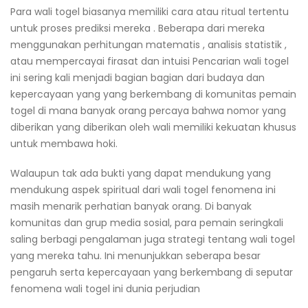
Para wali togel biasanya memiliki cara atau ritual tertentu
untuk proses prediksi mereka . Beberapa dari mereka
menggunakan perhitungan matematis , analisis statistik ,
atau mempercayai firasat dan intuisi Pencarian wali togel
ini sering kali menjadi bagian bagian dari budaya dan
kepercayaan yang yang berkembang di komunitas pemain
togel di mana banyak orang percaya bahwa nomor yang
diberikan yang diberikan oleh wali memiliki kekuatan khusus
untuk membawa hoki.
Walaupun tak ada bukti yang dapat mendukung yang
mendukung aspek spiritual dari wali togel fenomena ini
masih menarik perhatian banyak orang. Di banyak
komunitas dan grup media sosial, para pemain seringkali
saling berbagi pengalaman juga strategi tentang wali togel
yang mereka tahu. Ini menunjukkan seberapa besar
pengaruh serta kepercayaan yang berkembang di seputar
fenomena wali togel ini dunia perjudian