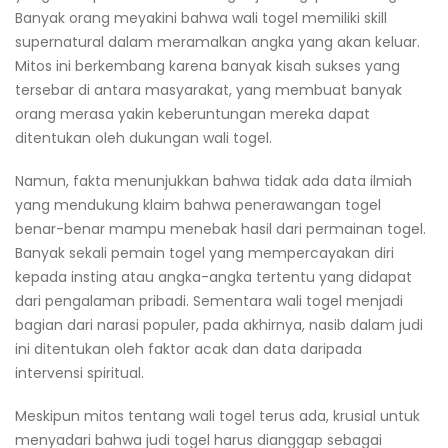
Banyak orang meyakini bahwa wali togel memiliki skill
supernatural dalam meramalkan angka yang akan keluar.
Mitos ini berkembang karena banyak kisah sukses yang
tersebar di antara masyarakat, yang membuat banyak
orang merasa yakin keberuntungan mereka dapat
ditentukan oleh dukungan wali togel.
Namun, fakta menunjukkan bahwa tidak ada data ilmiah
yang mendukung klaim bahwa penerawangan togel
benar-benar mampu menebak hasil dari permainan togel.
Banyak sekali pemain togel yang mempercayakan diri
kepada insting atau angka-angka tertentu yang didapat
dari pengalaman pribadi. Sementara wali togel menjadi
bagian dari narasi populer, pada akhirnya, nasib dalam judi
ini ditentukan oleh faktor acak dan data daripada
intervensi spiritual.
Meskipun mitos tentang wali togel terus ada, krusial untuk
menyadari bahwa judi togel harus dianggap sebagai