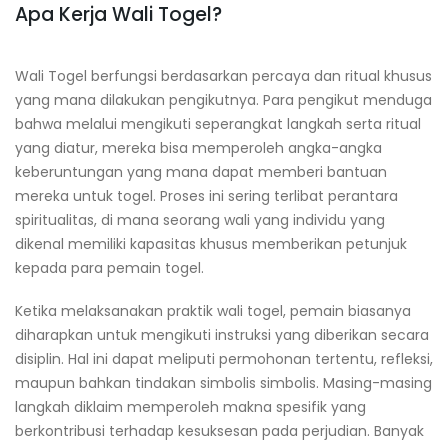
Apa Kerja Wali Togel?
Wali Togel berfungsi berdasarkan percaya dan ritual khusus
yang mana dilakukan pengikutnya. Para pengikut menduga
bahwa melalui mengikuti seperangkat langkah serta ritual
yang diatur, mereka bisa memperoleh angka-angka
keberuntungan yang mana dapat memberi bantuan
mereka untuk togel. Proses ini sering terlibat perantara
spiritualitas, di mana seorang wali yang individu yang
dikenal memiliki kapasitas khusus memberikan petunjuk
kepada para pemain togel.
Ketika melaksanakan praktik wali togel, pemain biasanya
diharapkan untuk mengikuti instruksi yang diberikan secara
disiplin. Hal ini dapat meliputi permohonan tertentu, refleksi,
maupun bahkan tindakan simbolis simbolis. Masing-masing
langkah diklaim memperoleh makna spesifik yang
berkontribusi terhadap kesuksesan pada perjudian. Banyak