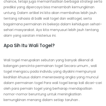
chance, tetapi juga memanfaatkan berbagai strategi serta
prediksi yang dipercaya bisa menambah kemungkinan
untung. Dalam artikel ini kita akan membahas lebih jauh
tentang rahasia di balik wali togel dan walitogel, serta
bagaimana permainan ini bekerja dalam kehidupan sehari-
sehari masyarakat. Ayo kita menyusuri lebih jauh tentang
alam yang saratan misterius ini.
Apa Sih Itu Wali Togel?
Wali togel merupakan sebutan yang banyak dikenal di
kalangan pencinta permainan togel Secara umum , wali
togel mengacu pada individu yang diyakini mempunyai
keahlian khusus dalam menerawang angka yang muncul
dalam permainan togel Para wali togel kerap kali dicari-cari
oleh para pemain togel yang berharap mendapatkan
nomor-nomor beruntung untuk meningkatkan
kemungkinan menang dalam setiap taruhan .