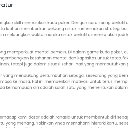
ratur
ngkan skill memainkan kuda poker. Dengan cara sering berlat
waktu latihan memberikan peluang untuk menemukan strategi b
ain meluangkan waktu mereka untuk berlatih, mereka akan jadi 
olong memperkuat mental pemain. Di dalam game kuda poker, d
ngembangkan ketahanan mental dan kapasitas untuk tetap fok
inan, tetapi juga dalam situasi sehari-hari yang membutuhka
sitif yang mendukung pertumbuhan sebagai seseorang yang ber
sa ke masa. Hal ini memberikan motivasi untuk terus mempela
pada kemampuan diri adalah salah satu yang menentukan dalam
rhadap kami dasar adalah rahasia untuk membentuk diri sebaga
 yang menang. Yakinkan Anda memahami hierarki kartu, seperti