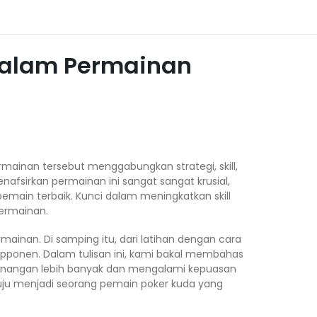
Dalam Permainan
ainan tersebut menggabungkan strategi, skill,
sirkan permainan ini sangat sangat krusial,
main terbaik. Kunci dalam meningkatkan skill
permainan.
inan. Di samping itu, dari latihan dengan cara
ponen. Dalam tulisan ini, kami bakal membahas
menangan lebih banyak dan mengalami kepuasan
uju menjadi seorang pemain poker kuda yang