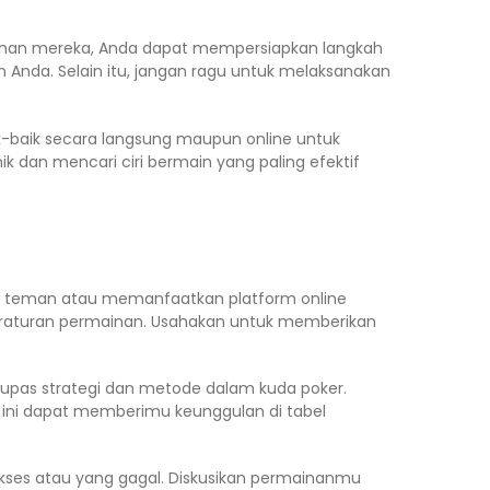
inan mereka, Anda dapat mempersiapkan langkah
Anda. Selain itu, jangan ragu untuk melaksanakan
ik-baik secara langsung maupun online untuk
dan mencari ciri bermain yang paling efektif
ngan teman atau memanfaatkan platform online
 peraturan permainan. Usahakan untuk memberikan
ngupas strategi dan metode dalam kuda poker.
 ini dapat memberimu keunggulan di tabel
ukses atau yang gagal. Diskusikan permainanmu