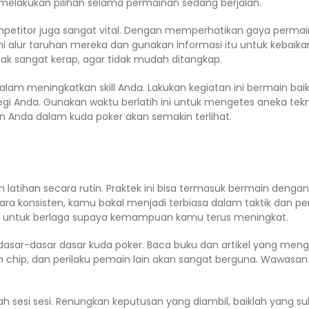
melakukan pilihan selama permainan sedang berjalan.
petitor juga sangat vital. Dengan memperhatikan gaya perma
lur taruhan mereka dan gunakan informasi itu untuk kebaikan 
idak sangat kerap, agar tidak mudah ditangkap.
dalam meningkatkan skill Anda. Lakukan kegiatan ini bermain ba
nda. Gunakan waktu berlatih ini untuk mengetes aneka teknik 
an Anda dalam kuda poker akan semakin terlihat.
an latihan secara rutin. Praktek ini bisa termasuk bermain de
ecara konsisten, kamu bakal menjadi terbiasa dalam taktik dan
gu untuk berlaga supaya kemampuan kamu terus meningkat.
ui dasar-dasar dasar kuda poker. Baca buku dan artikel yang me
 chip, dan perilaku pemain lain akan sangat berguna. Wawasan
h sesi sesi. Renungkan keputusan yang diambil, baiklah yang s